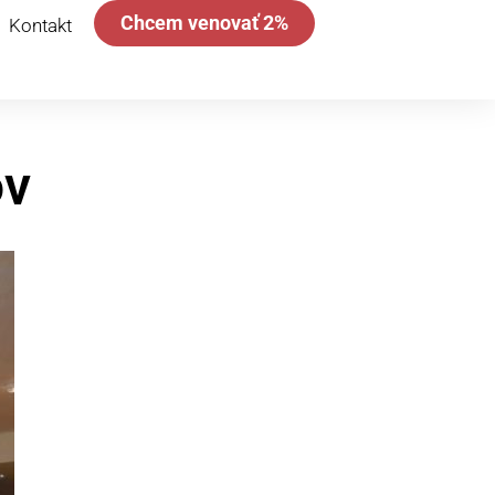
Chcem venovať 2%
Kontakt
ov