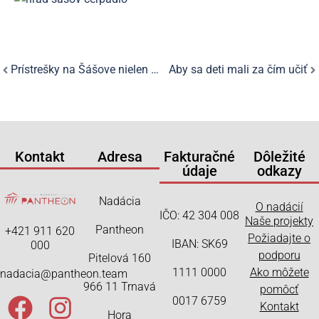
Prístrešky na Šášove nielen pre turistov
Aby sa deti mali za čím učiť
Kontakt
Adresa
Fakturačné
Dôležité
údaje
odkazy
Nadácia
O nadácií
IČO: 42 304 008
Naše projekty
Pantheon
+421 911 620
Požiadajte o
IBAN: SK69
000
podporu
Pitelová 160
1111 0000
Ako môžete
nadacia@pantheon.team
966 11 Trnavá
pomôcť
0017 6759
Kontakt
Hora