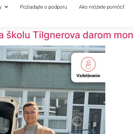
y
Požiadajte o podporu
Ako môžete pomôcť
 školu Tilgnerova darom mon