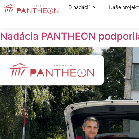
O nadácií
Naše projekt
Nadácia PANTHEON podporila