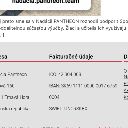
. Aj preto sme sa v Nadácii PANTHEON rozhodli podporiť Spo
liteľnou súčasťou výučby. Žiaci a učitelia ich využívajú ni
…]
esa
Fakturačné údaje
D
O 
cia Pantheon
IČO: 42 304 008
Na
Po
ová 160
IBAN: SK69 1111 0000 0017 6759
A
11 Trnavá Hora
0004
K
enská republika
SWIFT: UNCRSKBX